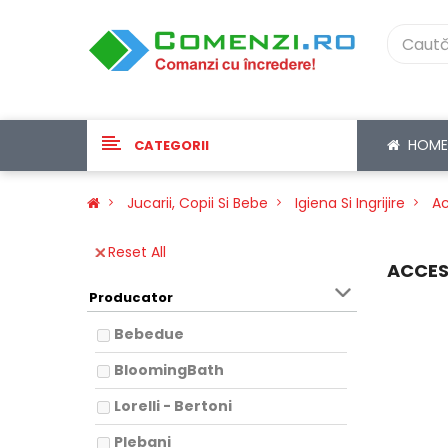
HOME
CATEGORII
Jucarii, Copii Si Bebe
Igiena Si Ingrijire
Ac
Reset All
ACCES
Producator
Bebedue
BloomingBath
Lorelli - Bertoni
Plebani