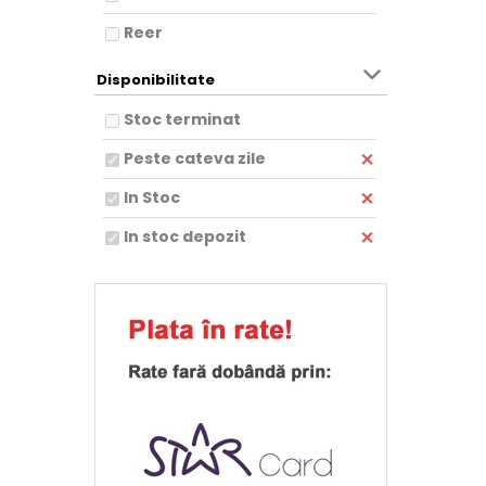
Reer
AVX
Disponibilitate
Stoc terminat
Peste cateva zile
In Stoc
In stoc depozit