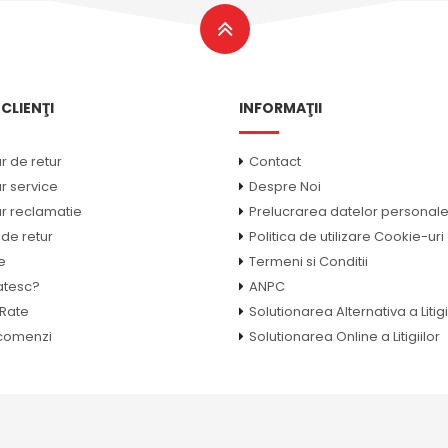
CLIENŢI
INFORMAŢII
r de retur
Contact
r service
Despre Noi
r reclamatie
Prelucrarea datelor personal
 de retur
Politica de utilizare Cookie-uri
e
Termeni si Conditii
atesc?
ANPC
 Rate
Solutionarea Alternativa a Litigi
 comenzi
Solutionarea Online a Litigiilor