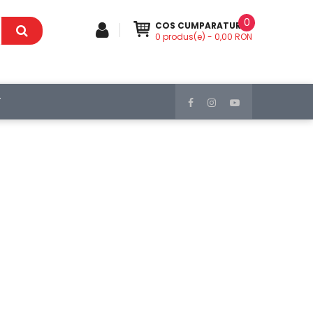
0
COS CUMPARATURI
0
produs(e)
- 0,00 RON
T